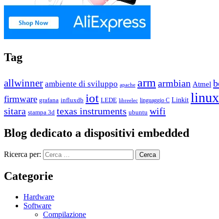
Tag
arm
allwinner
b
armbian
ambiente di sviluppo
Atmel
apache
linux
iot
firmware
grafana
influxdb
LEDE
Linkit
linguaggio C
libreelec
sitara
texas instruments
wifi
stampa 3d
ubuntu
Blog dedicato a dispositivi embedded
Ricerca per:
Categorie
Hardware
Software
Compilazione