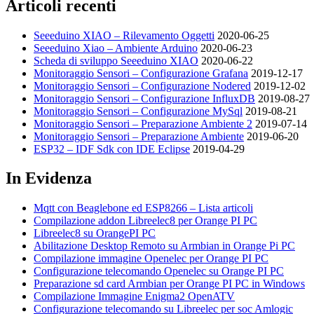
Articoli recenti
Seeeduino XIAO – Rilevamento Oggetti
2020-06-25
Seeeduino Xiao – Ambiente Arduino
2020-06-23
Scheda di sviluppo Seeeduino XIAO
2020-06-22
Monitoraggio Sensori – Configurazione Grafana
2019-12-17
Monitoraggio Sensori – Configurazione Nodered
2019-12-02
Monitoraggio Sensori – Configurazione InfluxDB
2019-08-27
Monitoraggio Sensori – Configurazione MySql
2019-08-21
Monitoraggio Sensori – Preparazione Ambiente 2
2019-07-14
Monitoraggio Sensori – Preparazione Ambiente
2019-06-20
ESP32 – IDF Sdk con IDE Eclipse
2019-04-29
In Evidenza
Mqtt con Beaglebone ed ESP8266 – Lista articoli
Compilazione addon Libreelec8 per Orange PI PC
Libreelec8 su OrangePI PC
Abilitazione Desktop Remoto su Armbian in Orange Pi PC
Compilazione immagine Openelec per Orange PI PC
Configurazione telecomando Openelec su Orange PI PC
Preparazione sd card Armbian per Orange PI PC in Windows
Compilazione Immagine Enigma2 OpenATV
Configurazione telecomando su Libreelec per soc Amlogic