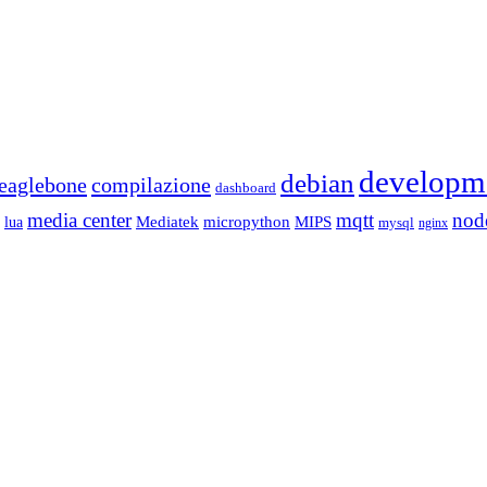
developm
debian
eaglebone
compilazione
dashboard
media center
mqtt
nod
Mediatek
micropython
MIPS
lua
mysql
nginx