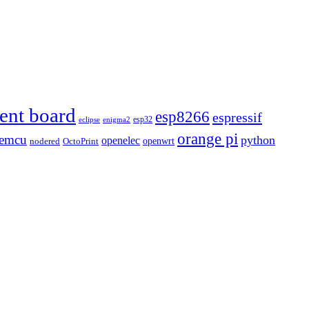
ent board
esp8266
espressif
esp32
eclipse
enigma2
orange pi
emcu
python
openelec
openwrt
nodered
OctoPrint