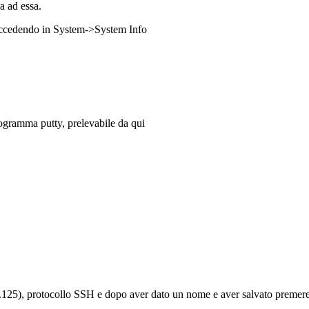
a ad essa.
r accedendo in System->System Info
ogramma putty, prelevabile da qui
1.125), protocollo SSH e dopo aver dato un nome e aver salvato preme