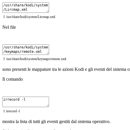
1
/
usr
/
share
/
kodi
/
system
/
Lircmap
.
xml
Nel file
1
/
usr
/
share
/
kodi
/
system
/
keymaps
/
remote
.
xml
sono presenti le mappature tra le azioni Kodi e gli eventi del sistema o
Il comando
1
irrecord
-
l
mostra la lista di tutti gli eventi gestiti dal sistema operativo.