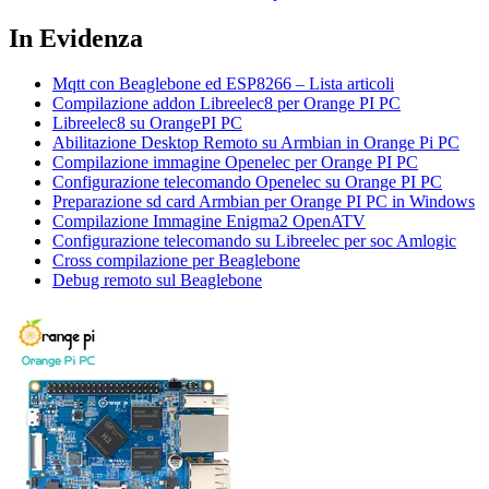
In Evidenza
Mqtt con Beaglebone ed ESP8266 – Lista articoli
Compilazione addon Libreelec8 per Orange PI PC
Libreelec8 su OrangePI PC
Abilitazione Desktop Remoto su Armbian in Orange Pi PC
Compilazione immagine Openelec per Orange PI PC
Configurazione telecomando Openelec su Orange PI PC
Preparazione sd card Armbian per Orange PI PC in Windows
Compilazione Immagine Enigma2 OpenATV
Configurazione telecomando su Libreelec per soc Amlogic
Cross compilazione per Beaglebone
Debug remoto sul Beaglebone