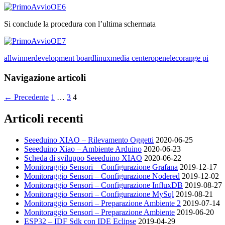
Si conclude la procedura con l’ultima schermata
allwinner
development board
linux
media center
openelec
orange pi
Navigazione articoli
← Precedente
1
…
3
4
Articoli recenti
Seeeduino XIAO – Rilevamento Oggetti
2020-06-25
Seeeduino Xiao – Ambiente Arduino
2020-06-23
Scheda di sviluppo Seeeduino XIAO
2020-06-22
Monitoraggio Sensori – Configurazione Grafana
2019-12-17
Monitoraggio Sensori – Configurazione Nodered
2019-12-02
Monitoraggio Sensori – Configurazione InfluxDB
2019-08-27
Monitoraggio Sensori – Configurazione MySql
2019-08-21
Monitoraggio Sensori – Preparazione Ambiente 2
2019-07-14
Monitoraggio Sensori – Preparazione Ambiente
2019-06-20
ESP32 – IDF Sdk con IDE Eclipse
2019-04-29