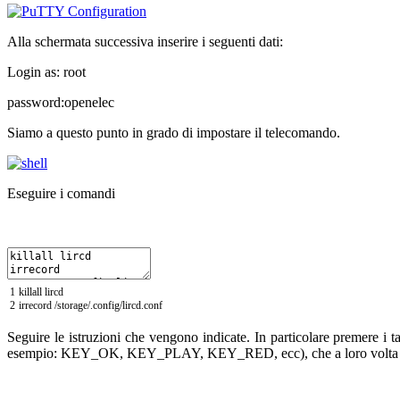
Alla schermata successiva inserire i seguenti dati:
Login as: root
password:openelec
Siamo a questo punto in grado di impostare il telecomando.
Eseguire i comandi
1
killall
lircd
2
irrecord
/
storage
/
.
config
/
lircd
.
conf
Seguire le istruzioni che vengono indicate. In particolare premere i t
esempio: KEY_OK, KEY_PLAY, KEY_RED, ecc), che a loro volta son