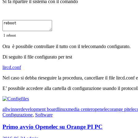
Si fa ripartire il sistema con il comando
1
reboot
Ora è possibile controllare il tutto con il telecomando configurato.
Di seguito il file configurato per test
lircd.conf
Nel caso si debba rieseguire la procedura, cancellare il file lircd.conf e
E’ possibile accedere alla cartella di configurazione usando il protoc
allwinner
development board
linux
media center
openelec
orange pi
tele
Configurazione
,
Software
Primo avvio Openelec su Orange PI PC