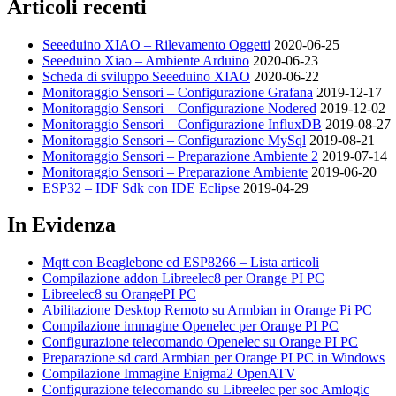
Articoli recenti
Seeeduino XIAO – Rilevamento Oggetti
2020-06-25
Seeeduino Xiao – Ambiente Arduino
2020-06-23
Scheda di sviluppo Seeeduino XIAO
2020-06-22
Monitoraggio Sensori – Configurazione Grafana
2019-12-17
Monitoraggio Sensori – Configurazione Nodered
2019-12-02
Monitoraggio Sensori – Configurazione InfluxDB
2019-08-27
Monitoraggio Sensori – Configurazione MySql
2019-08-21
Monitoraggio Sensori – Preparazione Ambiente 2
2019-07-14
Monitoraggio Sensori – Preparazione Ambiente
2019-06-20
ESP32 – IDF Sdk con IDE Eclipse
2019-04-29
In Evidenza
Mqtt con Beaglebone ed ESP8266 – Lista articoli
Compilazione addon Libreelec8 per Orange PI PC
Libreelec8 su OrangePI PC
Abilitazione Desktop Remoto su Armbian in Orange Pi PC
Compilazione immagine Openelec per Orange PI PC
Configurazione telecomando Openelec su Orange PI PC
Preparazione sd card Armbian per Orange PI PC in Windows
Compilazione Immagine Enigma2 OpenATV
Configurazione telecomando su Libreelec per soc Amlogic