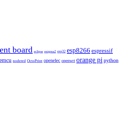
ent board
esp8266
espressif
esp32
eclipse
enigma2
orange pi
emcu
python
openelec
openwrt
nodered
OctoPrint