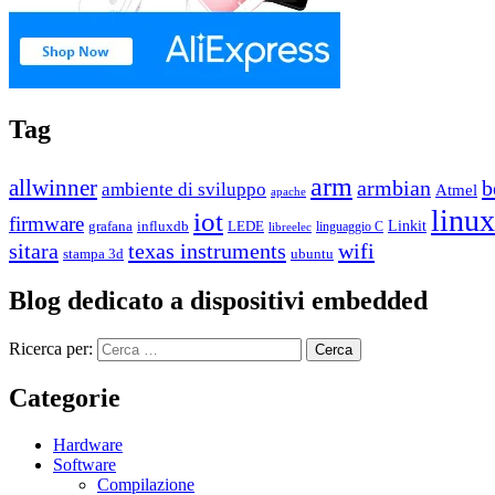
Tag
arm
allwinner
b
armbian
ambiente di sviluppo
Atmel
apache
linux
iot
firmware
grafana
influxdb
LEDE
Linkit
linguaggio C
libreelec
sitara
texas instruments
wifi
stampa 3d
ubuntu
Blog dedicato a dispositivi embedded
Ricerca per:
Categorie
Hardware
Software
Compilazione