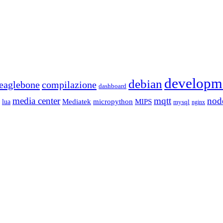
developm
debian
eaglebone
compilazione
dashboard
media center
mqtt
nod
Mediatek
micropython
MIPS
lua
mysql
nginx