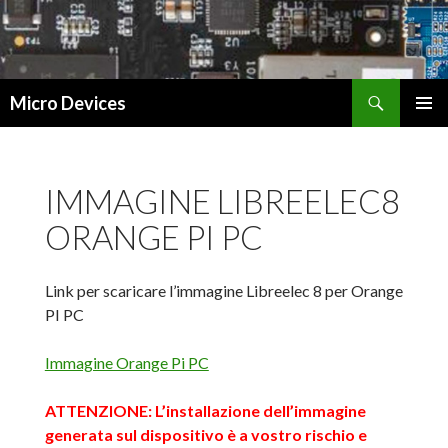
Cerca
Micro Devices
VAI
MENU
AL
PRINCI
CONTENUTO
IMMAGINE LIBREELEC8
ORANGE PI PC
Link per scaricare l’immagine Libreelec 8 per Orange
PI PC
Immagine Orange Pi PC
ATTENZIONE: L’installazione dell’immagine
generata sul dispositivo è a vostro rischio e