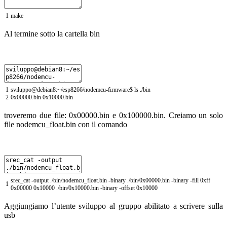
1
make
Al termine sotto la cartella bin
1
sviluppo
@
debian8
:
~
/
esp8266
/
nodemcu
-
firmware
$
ls
.
/
bin
2
0x00000.bin
0x10000.bin
troveremo due file: 0x00000.bin e 0x100000.bin. Creiamo un solo
file
nodemcu_float
.
bin
con il comando
srec_cat
-
output
.
/
bin
/
nodemcu_float
.
bin
-
binary
.
/
bin
/
0x00000.bin
-
binary
-
fill
0xff
1
0x00000
0x10000
.
/
bin
/
0x10000.bin
-
binary
-
offset
0x10000
Aggiungiamo l’utente sviluppo al gruppo abilitato a scrivere sulla
usb