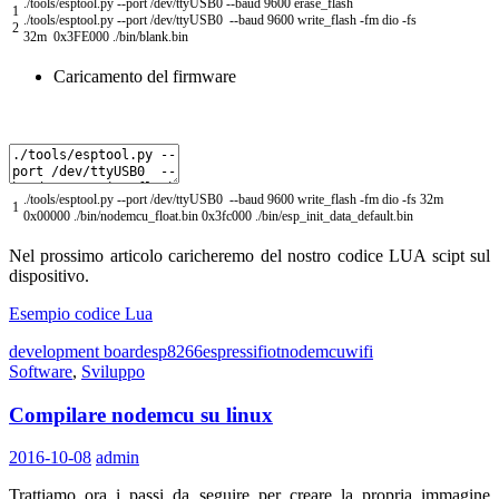
.
/
tools
/
esptool
.
py
--
port
/
dev
/
ttyUSB0
--
baud
9600
erase
_
flash
1
.
/
tools
/
esptool
.
py
--
port
/
dev
/
ttyUSB0
--
baud
9600
write_flash
-
fm
dio
-
fs
2
32m
0x3FE000
.
/
bin
/
blank
.
bin
Caricamento del firmware
.
/
tools
/
esptool
.
py
--
port
/
dev
/
ttyUSB0
--
baud
9600
write_flash
-
fm
dio
-
fs
32m
1
0x00000
.
/
bin
/
nodemcu_float
.
bin
0x3fc000
.
/
bin
/
esp_init_data_default
.
bin
Nel prossimo articolo caricheremo del nostro codice LUA scipt sul
dispositivo.
Esempio codice Lua
development board
esp8266
espressif
iot
nodemcu
wifi
Software
,
Sviluppo
Compilare nodemcu su linux
2016-10-08
admin
Trattiamo ora i passi da seguire per creare la propria immagine