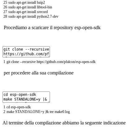
25
sudo
apt
-
get
install
bzip2
26
sudo
apt
-
get
install
libtool
-
bin
27
sudo
apt
-
get
install
srecord
28
sudo
apt
-
get
install
python2
.
7
-
dev
Procediamo a scaricare il repository esp-open-sdk
1
git
clone
--
recursive
https
:
//github.com/pfalcon/esp-open-sdk
per procedere alla sua compilazione
1
cd
esp
-
open
-
sdk
2
make
STANDALONE
=
y
|
&
tee
make0
.
log
Al termine della compilazione abbiamo la seguente indicazione