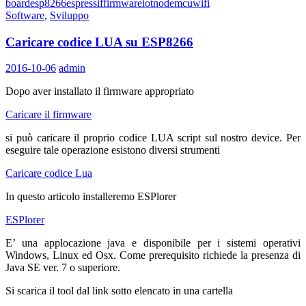
board
esp8266
espressif
firmware
iot
nodemcu
wifi
Software
,
Sviluppo
Caricare codice LUA su ESP8266
2016-10-06
admin
Dopo aver installato il firmware appropriato
Caricare il firmware
si può caricare il proprio codice LUA script sul nostro device. Per
eseguire tale operazione esistono diversi strumenti
Caricare codice Lua
In questo articolo installeremo ESPlorer
ESPlorer
E’ una applocazione java e disponibile per i sistemi operativi
Windows, Linux ed Osx. Come prerequisito richiede la presenza di
Java SE ver. 7 o superiore.
Si scarica il tool dal link sotto elencato in una cartella