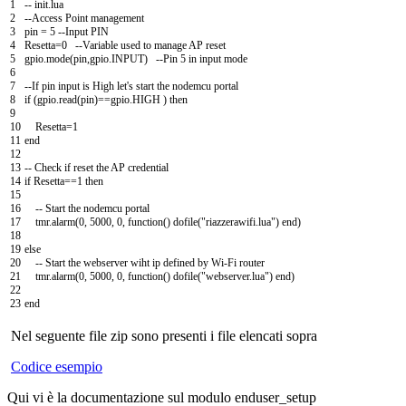
1
--
init
.
lua
2
--
Access
Point
management
3
pin
=
5
--
Input
PIN
4
Resetta
=
0
--
Variable
used
to
manage
AP
reset
5
gpio
.
mode
(
pin
,
gpio
.
INPUT
)
--
Pin
5
in
input
mode
6
7
--
If
pin
input
is
High
let
'
s
start
the
nodemcu
portal
8
if
(
gpio
.
read
(
pin
)
==
gpio
.
HIGH
)
then
9
10
Resetta
=
1
11
end
12
13
--
Check
if
reset
the
AP
credential
14
if
Resetta
==
1
then
15
16
--
Start
the
nodemcu
portal
17
tmr
.
alarm
(
0
,
5000
,
0
,
function
(
)
dofile
(
"riazzerawifi.lua"
)
end
)
18
19
else
20
--
Start
the
webserver
wiht
ip
defined
by
Wi
-
Fi
router
21
tmr
.
alarm
(
0
,
5000
,
0
,
function
(
)
dofile
(
"webserver.lua"
)
end
)
22
23
end
Nel seguente file zip sono presenti i file elencati sopra
Codice esempio
Qui vi è la documentazione sul modulo enduser_setup