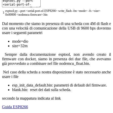
esptool
.
py
--
port
<
serial
-
port
-
of
-
ESP8266
>
write_flash
-
fm
<
mode
>
-
fs
<
size
>
1
0x00000
<
nodemcu
-
firmware
>
.
bin
Dal momento che siamo in presenza di una scheda con 4M di flash e
con una velocità di comunicazione della USB di 9600 bps dovremo
usare i seguenti parametri
mode=dio
size=32m
Sempre dalla documentazione esptool, non avendo creato il
firmware con docker, siamo in presenza dei due file, che avevamo
già provveduto a combinare nel file nodemcu_float.bin.
Nel caso della scheda a nostra disposizione è stato necessario anche
usare i file
esp_init_data_default.bin: parametri di default del firmware.
blank.bin: reset dei dati sulla scheda.
secondo la mappatura indicata al link
Guida ESP8266