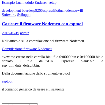
Esempio Lua modulo Enduser_setup
development board
esp8266
espressif
iot
lua
nodemcu
wifi
Software
,
Sviluppo
Caricare il firmware Nodemcu con esptool
2016-10-19
admin
Nell’articolo sulla compilazione del firmware Nodemcu
Compilazione firmware Nodemcu
avevamo creato nella cartella bin i file 0x0000.bin e 0x100000.bin e
copiato i file dall’SDK Espressif blank.bin e
esp_init_data_default.bin.
Dalla documentazione dello strumento esptool
esptool
il comando generico da usare è il seguente