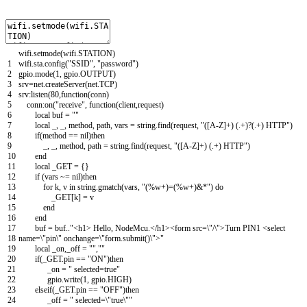
wifi
.
setmode
(
wifi
.
STATION
)
1
wifi
.
sta
.
config
(
"SSID"
,
"password"
)
2
gpio
.
mode
(
1
,
gpio
.
OUTPUT
)
3
srv
=
net
.
createServer
(
net
.
TCP
)
4
srv
:
listen
(
80
,
function
(
conn
)
5
conn
:
on
(
"receive"
,
function
(
client
,
request
)
6
local
buf
=
""
7
local
_
,
_
,
method
,
path
,
vars
=
string
.
find
(
request
,
"([A-Z]+) (.+)?(.+) HTTP"
)
8
if
(
method
==
nil
)
then
9
_
,
_
,
method
,
path
=
string
.
find
(
request
,
"([A-Z]+) (.+) HTTP"
)
10
end
11
local
_GET
=
{
}
12
if
(
vars
~
=
nil
)
then
13
for
k
,
v
in
string
.
gmatch
(
vars
,
"(%w+)=(%w+)&*"
)
do
14
_GET
[
k
]
=
v
15
end
16
end
17
buf
=
buf
.
.
"<h1> Hello, NodeMcu.</h1><form src=\"/\">Turn PIN1 <select
18
name=\"pin\" onchange=\"form.submit()\">"
19
local
_on
,
_off
=
""
,
""
20
if
(
_GET
.
pin
==
"ON"
)
then
21
_on
=
" selected=true"
22
gpio
.
write
(
1
,
gpio
.
HIGH
)
23
elseif
(
_GET
.
pin
==
"OFF"
)
then
24
_off
=
" selected=\"true\""