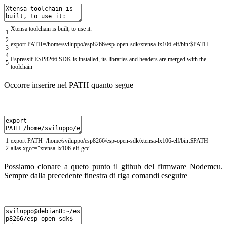
Xtensa
toolchain
is
built
,
to
use
it
:
1
2
export
PATH
=
/
home
/
sviluppo
/
esp8266
/
esp
-
open
-
sdk
/
xtensa
-
lx106
-
elf
/
bin
:
$
PATH
3
4
Espressif
ESP8266
SDK
is
installed
,
its
libraries
and
headers
are
merged
with
the
5
toolchain
Occorre inserire nel PATH quanto segue
1
export
PATH
=
/
home
/
sviluppo
/
esp8266
/
esp
-
open
-
sdk
/
xtensa
-
lx106
-
elf
/
bin
:
$
PATH
2
alias
xgcc
=
"xtensa-lx106-elf-gcc"
Possiamo clonare a queto punto il github del firmware Nodemcu.
Sempre dalla precedente finestra di riga comandi eseguire