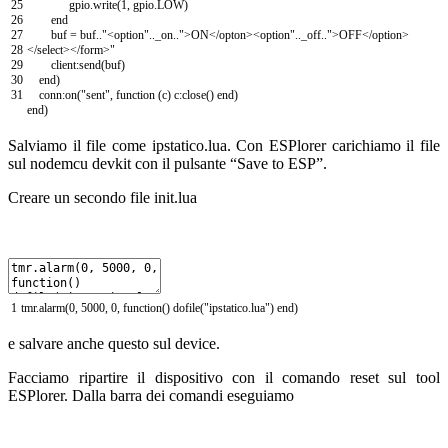
25
gpio
.
write
(
1
,
gpio
.
LOW
)
26
end
27
buf
=
buf
.
.
"<option"
.
.
_on
.
.
">ON</opton><option"
.
.
_off
.
.
">OFF</option>
28
</select></form>"
29
client
:
send
(
buf
)
30
end
)
31
conn
:
on
(
"sent"
,
function
(
c
)
c
:
close
(
)
end
)
end
)
Salviamo il file come ipstatico.lua. Con ESPlorer carichiamo il file
sul nodemcu devkit con il pulsante “Save to ESP”.
Creare un secondo file init.lua
1
tmr
.
alarm
(
0
,
5000
,
0
,
function
(
)
dofile
(
"ipstatico.lua"
)
end
)
e salvare anche questo sul device.
Facciamo ripartire il dispositivo con il comando reset sul tool
ESPlorer. Dalla barra dei comandi eseguiamo