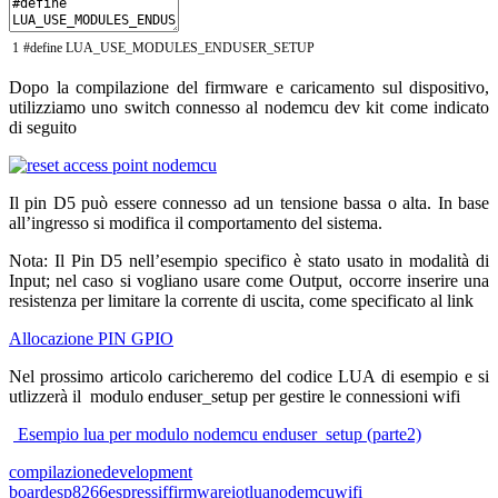
1
#define LUA_USE_MODULES_ENDUSER_SETUP
Dopo la compilazione del firmware e caricamento sul dispositivo,
utilizziamo uno switch connesso al nodemcu dev kit come indicato
di seguito
Il pin D5 può essere connesso ad un tensione bassa o alta. In base
all’ingresso si modifica il comportamento del sistema.
Nota: Il Pin D5 nell’esempio specifico è stato usato in modalità di
Input; nel caso si vogliano usare come Output, occorre inserire una
resistenza per limitare la corrente di uscita, come specificato al link
Allocazione PIN GPIO
Nel prossimo articolo caricheremo del codice LUA di esempio e si
utlizzerà il modulo enduser_setup per gestire le connessioni wifi
Esempio lua per modulo nodemcu enduser_setup (parte2)
compilazione
development
board
esp8266
espressif
firmware
iot
lua
nodemcu
wifi