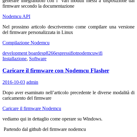
generare integrandolo con i vari moduli messi a disposizione dal
firmware secondo la documentazione
Nodemcu API
Nel prossimo articolo descriveremo come compilare una versione
del firmware personalizzata in Linux
Compilazione Nodemcu
development board
esp8266
espressif
iot
nodemcu
wifi
Installazione
,
Software
Caricare il firmware con Nodemcu Flasher
2016-10-03
admin
Dopo aver esaminato nell’articolo precedente le diverse modalità di
caricamento del firmware
Caricare il firmware Nodemcu
vediamo qui in dettaglio come operare su Windows.
Partendo dal github del firmware nodemcu