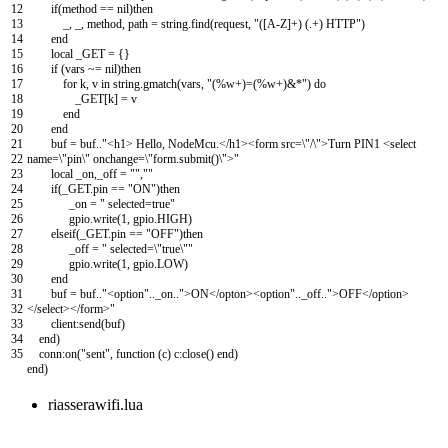
12
if
(
method
==
nil
)
then
13
_
,
_
,
method
,
path
=
string
.
find
(
request
,
"([A-Z]+) (.+) HTTP"
)
14
end
15
local
_GET
=
{
}
16
if
(
vars
~
=
nil
)
then
17
for
k
,
v
in
string
.
gmatch
(
vars
,
"(%w+)=(%w+)&*"
)
do
18
_GET
[
k
]
=
v
19
end
20
end
21
buf
=
buf
.
.
"<h1> Hello, NodeMcu.</h1><form src=\"/\">Turn PIN1 <select
22
name=\"pin\" onchange=\"form.submit()\">"
23
local
_on
,
_off
=
""
,
""
24
if
(
_GET
.
pin
==
"ON"
)
then
25
_on
=
" selected=true"
26
gpio
.
write
(
1
,
gpio
.
HIGH
)
27
elseif
(
_GET
.
pin
==
"OFF"
)
then
28
_off
=
" selected=\"true\""
29
gpio
.
write
(
1
,
gpio
.
LOW
)
30
end
31
buf
=
buf
.
.
"<option"
.
.
_on
.
.
">ON</opton><option"
.
.
_off
.
.
">OFF</option>
32
</select></form>"
33
client
:
send
(
buf
)
34
end
)
35
conn
:
on
(
"sent"
,
function
(
c
)
c
:
close
(
)
end
)
end
)
riasserawifi.lua