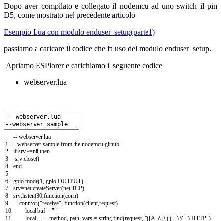
Dopo aver compilato e collegato il nodemcu ad uno switch il pin
D5, come mostrato nel precedente articolo
Esempio Lua con modulo enduser_setup(parte1)
passiamo a caricare il codice che fa uso del modulo enduser_setup.
Apriamo ESPlorer e carichiamo il seguente codice
webserver.lua
--
webserver
.
lua
1
--
webserver
sample
from
the
nodemcu
github
2
if
srv
~
=
nil
then
3
srv
:
close
(
)
4
end
5
6
gpio
.
mode
(
1
,
gpio
.
OUTPUT
)
7
srv
=
net
.
createServer
(
net
.
TCP
)
8
srv
:
listen
(
80
,
function
(
conn
)
9
conn
:
on
(
"receive"
,
function
(
client
,
request
)
10
local
buf
=
""
11
local
_
,
_
,
method
,
path
,
vars
=
string
.
find
(
request
,
"([A-Z]+) (.+)?(.+) HTTP"
)