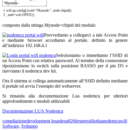
1
wifi
.
ap
.
config
(
{
ssid
=
"Mynode-"
.
.
node
.
chipid
(
)
2
,
auth
=
wifi
.
OPEN
}
)
composto dalla stringa Mynode+chipid del modulo
Provvediamo a collegarci a tale Access Point
e mediante browser accediamo al portale, definito in genere
all’indirizzo 192.168.4.1
Selezioniamo o immettiamo l’SSID di
un Access Point con relativa password. Al termine della connessione
riposizioniamo lo switch sulla posizione BASSO per il pin D5 e
riavviamo il nodemcu dev kit.
Ora il sistema si collega automaticamente all’SSID definito mediante
il portale ed avvia l’esempio del webserver.
Si rimanda alla documentazione Lua nodemcu per ulteriori
approfondimenti e moduli utilizzabili
Documentazione LUA Nodemcu
compilazione
development board
esp8266
espressif
iot
lua
nodemcu
wifi
Software
,
Sviluppo