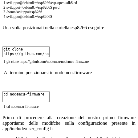
1
sviluppo
@
debian8
:
~
/
esp8266
/
esp
-
open
-
sdk
$
cd
.
.
2
sviluppo
@
debian8
:
~
/
esp8266
$
pwd
3
/
home
/
sviluppo
/
esp8266
4
sviluppo
@
debian8
:
~
/
esp8266
$
Una volta posizionati nella cartella esp8266 eseguire
1
git
clone
https
:
//github.com/nodemcu/nodemcu-firmware
Al termine posizionarsi in nodemcu-firmware
1
cd
nodemcu
-
firmware
Prima di procedere alla creazione del nostro primo firmware
apportiamo delle modifche sulla configurazione presente in
app/include/user_config.h