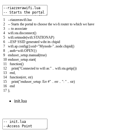
1
--
riazzerawifi
.
lua
2
--
Starts
the
portal
to
choose
the
wi
-
fi
router
to
which
we
have
3
--
to
associate
4
wifi
.
sta
.
disconnect
(
)
5
wifi
.
setmode
(
wifi
.
STATIONAP
)
6
--
ESP
SSID
generated
wiht
its
chipid
7
wifi
.
ap
.
config
(
{
ssid
=
"Mynode-"
.
.
node
.
chipid
(
)
8
,
auth
=
wifi
.
OPEN
}
)
9
enduser_setup
.
manual
(
true
)
10
enduser_setup
.
start
(
11
function
(
)
12
print
(
"Connected to wifi as:"
.
.
wifi
.
sta
.
getip
(
)
)
13
end
,
14
function
(
err
,
str
)
15
print
(
"enduser_setup: Err #"
.
.
err
.
.
": "
.
.
str
)
16
end
17
)
;
init.lua