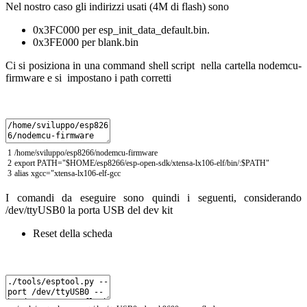
Nel nostro caso gli indirizzi usati (4M di flash) sono
0x3FC000 per esp_init_data_default.bin.
0x3FE000 per blank.bin
Ci si posiziona in una command shell script nella cartella nodemcu-
firmware e si impostano i path corretti
1
/
home
/
sviluppo
/
esp8266
/
nodemcu
-
firmware
2
export
PATH
=
"$HOME/esp8266/esp-open-sdk/xtensa-lx106-elf/bin/:$PATH"
3
alias
xgcc
=
"
xtensa
-
lx106
-
elf
-
gcc
I comandi da eseguire sono quindi i seguenti, considerando
/dev/ttyUSB0 la porta USB del dev kit
Reset della scheda