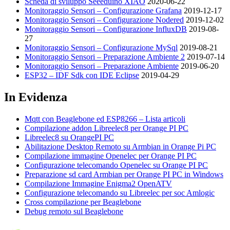
Scheda di sviluppo Seeeduino XIAO
2020-06-22
Monitoraggio Sensori – Configurazione Grafana
2019-12-17
Monitoraggio Sensori – Configurazione Nodered
2019-12-02
Monitoraggio Sensori – Configurazione InfluxDB
2019-08-
27
Monitoraggio Sensori – Configurazione MySql
2019-08-21
Monitoraggio Sensori – Preparazione Ambiente 2
2019-07-14
Monitoraggio Sensori – Preparazione Ambiente
2019-06-20
ESP32 – IDF Sdk con IDE Eclipse
2019-04-29
In Evidenza
Mqtt con Beaglebone ed ESP8266 – Lista articoli
Compilazione addon Libreelec8 per Orange PI PC
Libreelec8 su OrangePI PC
Abilitazione Desktop Remoto su Armbian in Orange Pi PC
Compilazione immagine Openelec per Orange PI PC
Configurazione telecomando Openelec su Orange PI PC
Preparazione sd card Armbian per Orange PI PC in Windows
Compilazione Immagine Enigma2 OpenATV
Configurazione telecomando su Libreelec per soc Amlogic
Cross compilazione per Beaglebone
Debug remoto sul Beaglebone