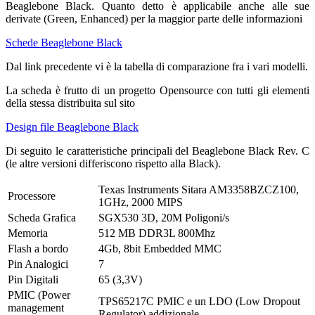
Beaglebone Black. Quanto detto è applicabile anche alle sue
derivate (Green, Enhanced) per la maggior parte delle informazioni
Schede Beaglebone Black
Dal link precedente vi è la tabella di comparazione fra i vari modelli.
La scheda è frutto di un progetto Opensource con tutti gli elementi
della stessa distribuita sul sito
Design file Beaglebone Black
Di seguito le caratteristiche principali del Beaglebone Black Rev. C
(le altre versioni differiscono rispetto alla Black).
Texas Instruments Sitara AM3358BZCZ100,
Processore
1GHz, 2000 MIPS
Scheda Grafica
SGX530 3D, 20M Poligoni/s
Memoria
512 MB DDR3L 800Mhz
Flash a bordo
4Gb, 8bit Embedded MMC
Pin Analogici
7
Pin Digitali
65 (3,3V)
PMIC (Power
TPS65217C PMIC e un LDO (Low Dropout
management
Regulator) addizionale