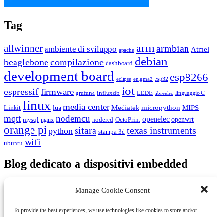
Tag
arm
allwinner
armbian
ambiente di sviluppo
Atmel
apache
debian
beaglebone
compilazione
dashboard
development board
esp8266
esp32
eclipse
enigma2
iot
espressif
firmware
grafana
influxdb
LEDE
linguaggio C
libreelec
linux
media center
Mediatek
micropython
MIPS
Linkit
lua
mqtt
nodemcu
openelec
openwrt
mysql
nodered
OctoPrint
nginx
orange pi
sitara
texas instruments
python
stampa 3d
wifi
ubuntu
Blog dedicato a dispositivi embedded
Ricerca per:
Manage Cookie Consent
Categorie
To provide the best experiences, we use technologies like cookies to store and/or