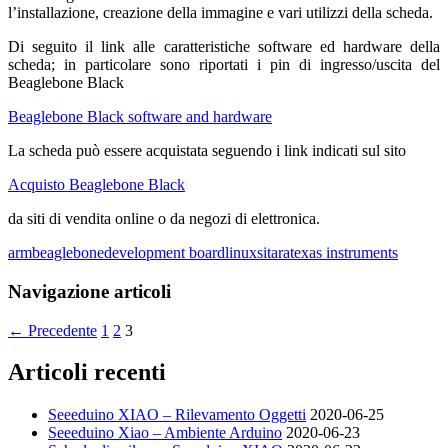
l’installazione, creazione della immagine e vari utilizzi della scheda.
Di seguito il link alle caratteristiche software ed hardware della
scheda; in particolare sono riportati i pin di ingresso/uscita del
Beaglebone Black
Beaglebone Black software and hardware
La scheda può essere acquistata seguendo i link indicati sul sito
Acquisto Beaglebone Black
da siti di vendita online o da negozi di elettronica.
arm
beaglebone
development board
linux
sitara
texas instruments
Navigazione articoli
← Precedente
1
2
3
Articoli recenti
Seeeduino XIAO – Rilevamento Oggetti
2020-06-25
Seeeduino Xiao – Ambiente Arduino
2020-06-23