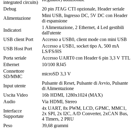
integrated circuits)
Debug
20 pin JTAG CTI opzionale, Header seriale
Mini USB, Ingresso DC, 5V DC con Header
Alimentazione
di espansione
1 Alimentazione, 2 Ethernet, 4 Led gestibili
Indicatori
dall'utente
USB client Port
Accesso a USB0, client mode con mini USB
Accesso a USB1, socket tipo A, 500 mA
USB Host Port
LS/FS/HS
Porta seriale
Accesso UART0 con Header 6 pin 3,3 V TTL
Ethernet
10/100 RJ45
Connettore
microSD 3,3 V
SD/MMC
Pulsante di Reset, Pulsante di Avvio, Pulsante
Input utente
di Alimentazione
Uscita Video
16b HDMI, 1280x1024 (MAX)
Audio
Via HDMI, Stereo
4x UART, 8x PWM, LCD, GPMC, MMC1,
Interfacce
2x SPI, 2x I2C, A/D Converter, 2xCAN Bus,
Supportate
4 Timers, 2 PRU
Peso
39,68 grammi