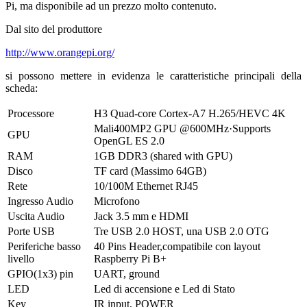
Pi, ma disponibile ad un prezzo molto contenuto.
Dal sito del produttore
http://www.orangepi.org/
si possono mettere in evidenza le caratteristiche principali della
scheda:
Processore
H3 Quad-core Cortex-A7 H.265/HEVC 4K
Mali400MP2 GPU @600MHz·Supports
GPU
OpenGL ES 2.0
RAM
1GB DDR3 (shared with GPU)
Disco
TF card (Massimo 64GB)
Rete
10/100M Ethernet RJ45
Ingresso Audio
Microfono
Uscita Audio
Jack 3.5 mm e HDMI
Porte USB
Tre USB 2.0 HOST, una USB 2.0 OTG
Periferiche basso
40 Pins Header,compatibile con layout
livello
Raspberry Pi B+
GPIO(1x3) pin
UART, ground
LED
Led di accensione e Led di Stato
Key
IR input, POWER