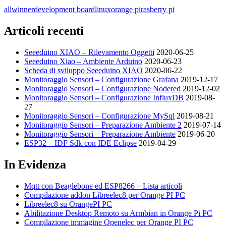
allwinner
development board
linux
orange pi
rasberry pi
Articoli recenti
Seeeduino XIAO – Rilevamento Oggetti
2020-06-25
Seeeduino Xiao – Ambiente Arduino
2020-06-23
Scheda di sviluppo Seeeduino XIAO
2020-06-22
Monitoraggio Sensori – Configurazione Grafana
2019-12-17
Monitoraggio Sensori – Configurazione Nodered
2019-12-02
Monitoraggio Sensori – Configurazione InfluxDB
2019-08-
27
Monitoraggio Sensori – Configurazione MySql
2019-08-21
Monitoraggio Sensori – Preparazione Ambiente 2
2019-07-14
Monitoraggio Sensori – Preparazione Ambiente
2019-06-20
ESP32 – IDF Sdk con IDE Eclipse
2019-04-29
In Evidenza
Mqtt con Beaglebone ed ESP8266 – Lista articoli
Compilazione addon Libreelec8 per Orange PI PC
Libreelec8 su OrangePI PC
Abilitazione Desktop Remoto su Armbian in Orange Pi PC
Compilazione immagine Openelec per Orange PI PC