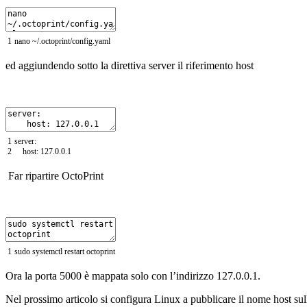
1
nano
~
/
.
octoprint
/
config
.
yaml
ed aggiundendo sotto la direttiva server il riferimento host
1
server
:
2
host
:
127.0.0.1
Far ripartire OctoPrint
1
sudo
systemctl
restart
octoprint
Ora la porta 5000 è mappata solo con l’indirizzo 127.0.0.1.
Nel prossimo articolo si configura Linux a pubblicare il nome host sull