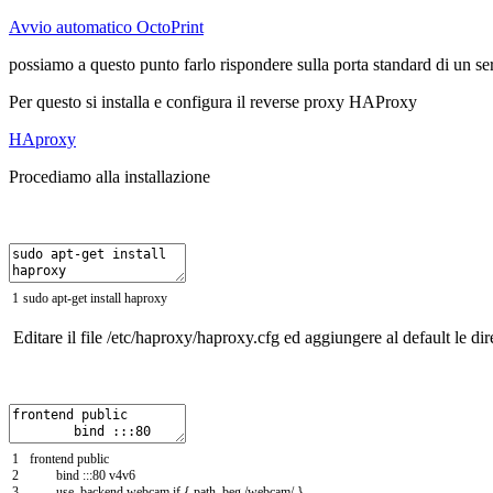
Avvio automatico OctoPrint
possiamo a questo punto farlo rispondere sulla porta standard di un se
Per questo si installa e configura il reverse proxy HAProxy
HAproxy
Procediamo alla installazione
1
sudo
apt
-
get
install
haproxy
Editare il file /etc/haproxy/haproxy.cfg ed aggiungere al default le d
1
frontend
public
2
bind
::
:
80
v4v6
3
use_backend
webcam
if
{
path_beg
/
webcam
/
}