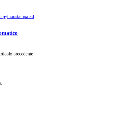
pi
python
stampa 3d
tomatico
articolo precedente
t.