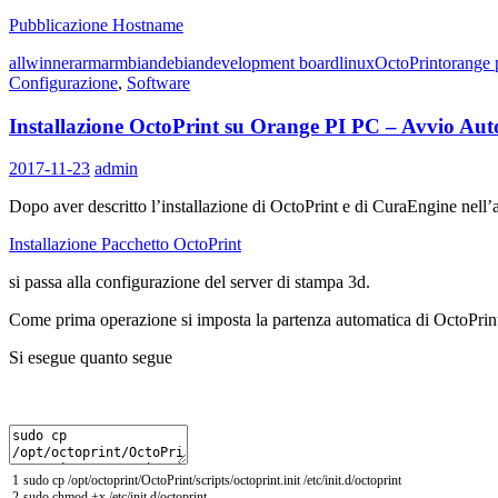
Pubblicazione Hostname
allwinner
arm
armbian
debian
development board
linux
OctoPrint
orange 
Configurazione
,
Software
Installazione OctoPrint su Orange PI PC – Avvio Au
2017-11-23
admin
Dopo aver descritto l’installazione di OctoPrint e di CuraEngine nell’
Installazione Pacchetto OctoPrint
si passa alla configurazione del server di stampa 3d.
Come prima operazione si imposta la partenza automatica di OctoPrin
Si esegue quanto segue
1
sudo
cp
/
opt
/
octoprint
/
OctoPrint
/
scripts
/
octoprint
.
init
/
etc
/
init
.
d
/
octoprint
2
sudo
chmod
+
x
/
etc
/
init
.
d
/
octoprint