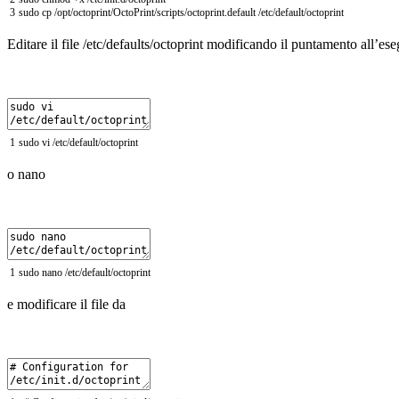
3
sudo
cp
/
opt
/
octoprint
/
OctoPrint
/
scripts
/
octoprint
.
default
/
etc
/
default
/
octoprint
Editare il file /etc/defaults/octoprint modificando il puntamento all’ese
1
sudo
vi
/
etc
/
default
/
octoprint
o nano
1
sudo
nano
/
etc
/
default
/
octoprint
e modificare il file da