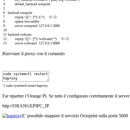
4
default_backend
octoprint
5
6
backend
octoprint
7
reqrep
^
(
[
^
\
:
]
*
)
\
/
(
.
*
)
\
1
\
/
\
2
8
option
forwardfor
9
server
octoprint1
127.0.0.1
:
5000
10
11
backend
webcam
12
reqrep
^
(
[
^
\
:
]
*
)
\
/
webcam
/
(
.
*
)
\
1
\
/
\
2
13
server
webcam1
127.0.0.1
:
8080
Riavviare il proxy con il comando
1
sudo
systemctl
restart
haproxy
Far ripartire l’Orange PI. Se tutto è configurato correttamente il serv
http://ORANGEPIPC_IP
E’ possibile mappare il servizio Octoprint sulla porta 5000 