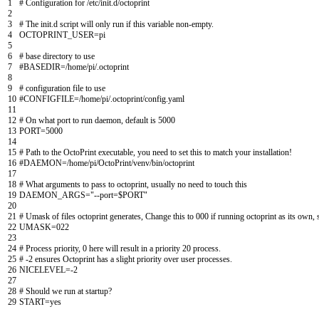
1
# Configuration for /etc/init.d/octoprint
2
3
# The init.d script will only run if this variable non-empty.
4
OCTOPRINT_USER
=
pi
5
6
# base directory to use
7
#BASEDIR=/home/pi/.octoprint
8
9
# configuration file to use
10
#CONFIGFILE=/home/pi/.octoprint/config.yaml
11
12
# On what port to run daemon, default is 5000
13
PORT
=
5000
14
15
# Path to the OctoPrint executable, you need to set this to match your installation!
16
#DAEMON=/home/pi/OctoPrint/venv/bin/octoprint
17
18
# What arguments to pass to octoprint, usually no need to touch this
19
DAEMON_ARGS
=
"--port=$PORT"
20
21
# Umask of files octoprint generates, Change this to 000 if running octoprint as its own, 
22
UMASK
=
022
23
24
# Process priority, 0 here will result in a priority 20 process.
25
# -2 ensures Octoprint has a slight priority over user processes.
26
NICELEVEL
=
-
2
27
28
# Should we run at startup?
29
START
=
yes